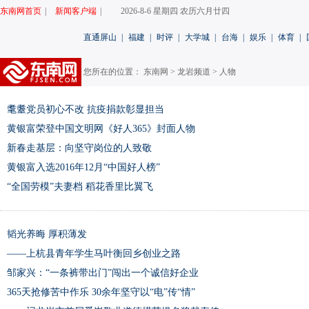
东南网首页
|
新闻客户端
|
2026-8-6 星期四 农历六月廿四
直通屏山
|
福建
|
时评
|
大学城
|
台海
|
娱乐
|
体育
|
您所在的位置： 东南网 >
龙岩频道
>
人物
耄耋党员初心不改 抗疫捐款彰显担当
黄银富荣登中国文明网《好人365》封面人物
新春走基层：向坚守岗位的人致敬
黄银富入选2016年12月“中国好人榜”
“全国劳模”夫妻档 稻花香里比翼飞
韬光养晦 厚积薄发
——上杭县青年学生马叶衡回乡创业之路
邹家兴：“一条裤带出门”闯出一个诚信好企业
365天抢修苦中作乐 30余年坚守以“电”传“情”