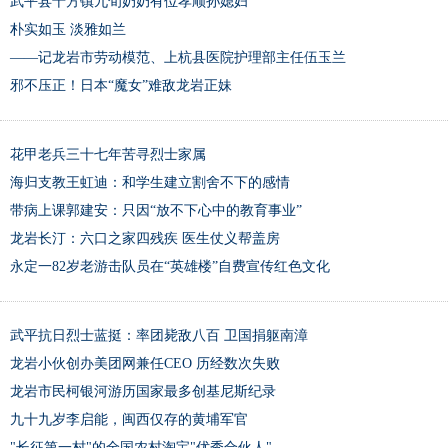
武平县十方镇九旬奶奶有位孝顺孙媳妇
朴实如玉 淡雅如兰
——记龙岩市劳动模范、上杭县医院护理部主任伍玉兰
邪不压正！日本“魔女”难敌龙岩正妹
花甲老兵三十七年苦寻烈士家属
海归支教王虹迪：和学生建立割舍不下的感情
带病上课郭建安：只因“放不下心中的教育事业”
龙岩长汀：六口之家四残疾 医生仗义帮盖房
永定一82岁老游击队员在“英雄楼”自费宣传红色文化
武平抗日烈士蓝挺：率团毙敌八百 卫国捐躯南漳
龙岩小伙创办美团网兼任CEO 历经数次失败
龙岩市民柯银河游历国家最多创基尼斯纪录
九十九岁李启能，闽西仅存的黄埔军官
"长征第一村"的全国农村淘宝"优秀合伙人"