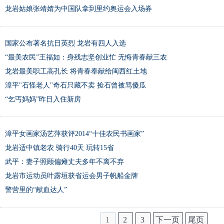
龙岩姑娘张靖婧为中国队拿到里约奥运会入场券
国家公布著名抗日英烈 龙岩有四人入选
“最美农民”王福如：身残志坚创业忙 无悔青春献三农
龙岩最美职工高孔长 将青春奉献给闽西红土地
漳平"石怪老人"奇石只藏不卖 捡石曾被骂傻瓜
“乞丐妈妈”昨日入住新房
漳平女画家汤艺萍获评2014“十佳农民书画家”
龙岩适中镇老农 骑行40天 玩转15省
武平：妻子照顾偏瘫丈夫多年不离不弃
龙岩市运动员叶露垣获省运会男子帆船金牌
警营里的“献血达人”
1
2
3
下一页
尾页