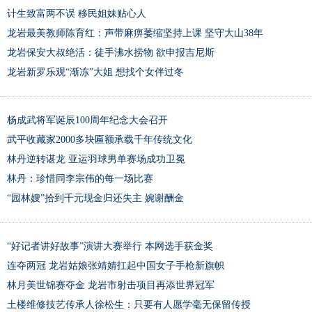
计生致富两不误 移民姐妹贴心人
龙岩最美教师陈育红：声带麻痹萎缩坚持上课 坚守大山38年
龙岩保安大叔绝活：徒手沸水捞物 欲申报吉尼斯
龙岩新罗乐观“渐冻”大姐 想找个女伴过冬
杨成武将军诞辰100周年纪念大会召开
武平收藏家2000多块匾额承载千年传统文化
林丹逆转谌龙 亚运羽球男单赛场成功卫冕
林丹：珍惜同李宗伟的每一场比赛
“园林嫂”拾到千元现金归还失主 婉谢酬金
“好记者讲好故事”演讲大赛举行 本网选手获金奖
连夺两冠 龙岩姑娘张靖婧扛起中国女子手枪新旗帜
林月美世锦赛夺金 龙岩市射击项目再添世界冠军
土楼维修技艺传承人徐松生：只要有人愿学毫无保留传授