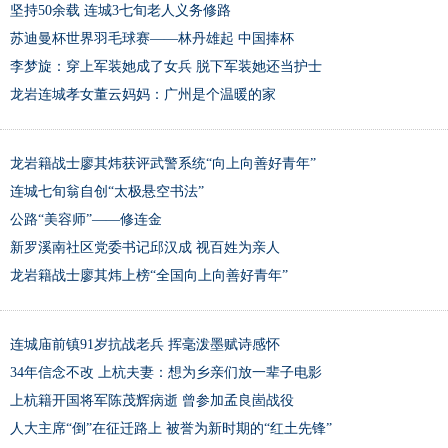
坚持50余载 连城3七旬老人义务修路
苏迪曼杯世界羽毛球赛——林丹雄起 中国捧杯
李梦旋：穿上军装她成了女兵 脱下军装她还当护士
龙岩连城孝女董云妈妈：广州是个温暖的家
龙岩籍战士廖其炜获评武警系统“向上向善好青年”
连城七旬翁自创“太极悬空书法”
公路“美容师”——修连金
新罗溪南社区党委书记邱汉成 视百姓为亲人
龙岩籍战士廖其炜上榜“全国向上向善好青年”
连城庙前镇91岁抗战老兵 挥毫泼墨赋诗感怀
34年信念不改 上杭夫妻：想为乡亲们放一辈子电影
上杭籍开国将军陈茂辉病逝 曾参加孟良崮战役
人大主席“倒”在征迁路上 被誉为新时期的“红土先锋”