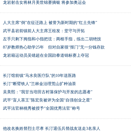
龙岩射击女将林月美世锦赛摘银 将参加奥运会
人大主席“倒”在征迁路上 被誉为新时期的“红土先锋”
武平县岩前镇前人大主席王桂发：坚守与开拓
左手只剩下拇指和小指把弦：两根手指，练出二胡绝技
87岁教师热心助学25年 但对自家很“抠门”无一分钱存款
龙岩籍运动员吴镱超在全国跆拳道锦标赛上夺冠
长汀馆前镇“马水良医疗队”的10年送医路
长汀“断臂铁人”兰林金治理荒山扩种油茶
吴美熙：“我甘当培田古村落保护与开发的志愿者”
武平“盲人茶王”陈宏良被评为全国“自强创业之星”
武平法官林桃秀被授予“全国优秀法官”称号
他改名换姓替烈士尽孝 长汀退伍兵替战友送走3名亲人