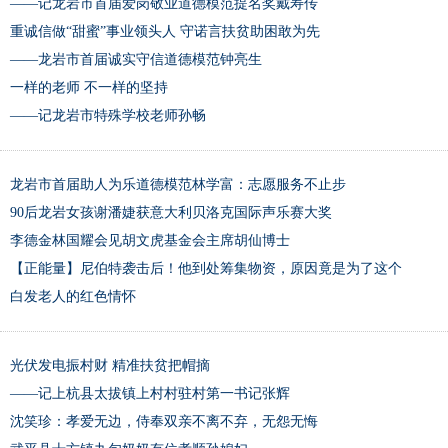
——记龙岩市首届爱岗敬业道德模范提名奖戴寿传
重诚信做“甜蜜”事业领头人 守诺言扶贫助困敢为先
——龙岩市首届诚实守信道德模范钟亮生
一样的老师 不一样的坚持
——记龙岩市特殊学校老师孙畅
龙岩市首届助人为乐道德模范林学富：志愿服务不止步
90后龙岩女孩谢潘婕获意大利贝洛克国际声乐赛大奖
李德金林国耀会见胡文虎基金会主席胡仙博士
【正能量】尼伯特袭击后！他到处筹集物资，原因竟是为了这个
白发老人的红色情怀
光伏发电振村财 精准扶贫把帽摘
——记上杭县太拔镇上村村驻村第一书记张辉
沈笑珍：孝爱无边，侍奉双亲不离不弃，无怨无悔