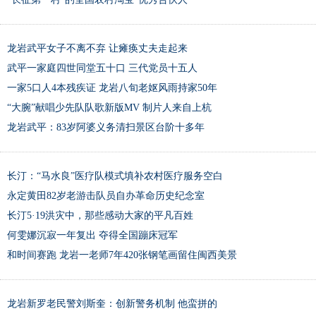
龙岩武平女子不离不弃 让瘫痪丈夫走起来
武平一家庭四世同堂五十口 三代党员十五人
一家5口人4本残疾证 龙岩八旬老妪风雨持家50年
“大腕”献唱少先队队歌新版MV 制片人来自上杭
龙岩武平：83岁阿婆义务清扫景区台阶十多年
长汀：“马水良”医疗队模式填补农村医疗服务空白
永定黄田82岁老游击队员自办革命历史纪念室
长汀5·19洪灾中，那些感动大家的平凡百姓
何雯娜沉寂一年复出 夺得全国蹦床冠军
和时间赛跑 龙岩一老师7年420张钢笔画留住闽西美景
龙岩新罗老民警刘斯奎：创新警务机制 他蛮拼的