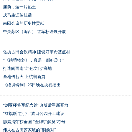
庙前，这一片热土
戎马生涯传佳话
南阳会议的历史性贡献
中央苏区（闽西） 红军标语展开展
弘扬古田会议精神 建设好革命基点村
“《绝境铸剑》，真是一部好剧！”
打造闽西南“红色文化”高地
圣地传薪火 上杭谱新篇
《绝境铸剑》26日晚在央视播出
“刘亚楼将军纪念馆”改版后重新开放
“红旗跃过汀江”渡口公园开工建设
廖素清荣获全国 “金牌讲解员”称号
伟人在古田苏家坡的“洞前对”