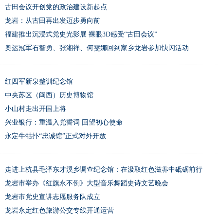
古田会议开创党的政治建设新起点
龙岩：从古田再出发迈步勇向前
福建推出沉浸式党史光影展 裸眼3D感受“古田会议”
奥运冠军石智勇、张湘祥、何雯娜回到家乡龙岩参加快闪活动
红四军新泉整训纪念馆
中央苏区（闽西）历史博物馆
小山村走出开国上将
兴业银行：重温入党誓词 回望初心使命
永定牛牯扑“忠诚馆”正式对外开放
走进上杭县毛泽东才溪乡调查纪念馆：在汲取红色滋养中砥砺前行
龙岩市举办《红旗永不倒》大型音乐舞蹈史诗文艺晚会
龙岩市党史宣讲志愿服务队成立
龙岩永定红色旅游公交专线开通运营