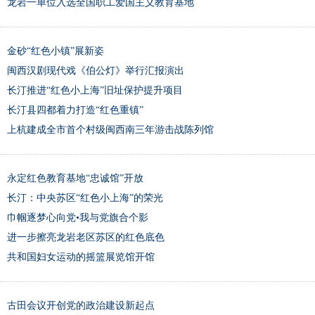
龙岩一单位入选全国职工爱国主义教育基地
金砂“红色小镇”展新姿
闽西汉剧现代戏《伯公灯》举行汇报演出
长汀推进“红色小上海”旧址保护提升项目
长汀县四都着力打造“红色重镇”
上杭建成全市首个村级闽西南三年游击战陈列馆
永定红色教育基地“忠诚馆”开放
长汀：中央苏区“红色小上海”的荣光
巾帼逐梦心向党•我与党旗合个影
进一步擦亮龙岩老区苏区的红色底色
共和国妇女运动的摇篮展览馆开馆
古田会议开创党的政治建设新起点