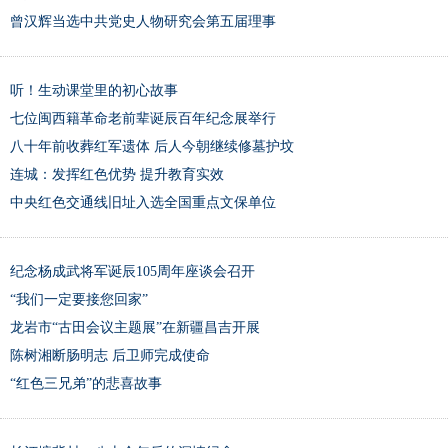
曾汉辉当选中共党史人物研究会第五届理事
听！生动课堂里的初心故事
七位闽西籍革命老前辈诞辰百年纪念展举行
八十年前收葬红军遗体 后人今朝继续修墓护坟
连城：发挥红色优势 提升教育实效
中央红色交通线旧址入选全国重点文保单位
纪念杨成武将军诞辰105周年座谈会召开
“我们一定要接您回家”
龙岩市“古田会议主题展”在新疆昌吉开展
陈树湘断肠明志 后卫师完成使命
“红色三兄弟”的悲喜故事