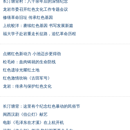
长汀塘背村：八十余年后的深情纪念
龙岩市委召开红色文化工作专题会议
修缮革命旧址 传承红色基因
上杭蛟洋：赓续红色基因 书写发展新篇
福大学子赴岩重走长征路，追忆革命历程
点燃红色新动力 小池迈步更得劲
松毛岭：血肉铸就的生命防线
红色遗珍光耀红土地
红色激情吹响《古田军号》
龙岩：传承与保护红色文化
长汀塘背：这里有个纪念红色暴动的民俗节
闽西汉剧《伯公灯》献艺
电影《毛泽东在才溪》在上杭开机