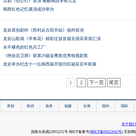
汉剧《伯公灯》首演 敬献闽西革命儿女
闽西红色记忆展演成功举办
龙岩原创剧作《胜利从古田开始》福州首演
龙岩山歌戏《羊角花》精彩绽放首届全国采茶戏汇演
永不褪色的红色兵工厂
《绝命后卫师》获第29届金鹰奖优秀电视剧奖
龙岩举办纪念十一位闽西籍开国功臣诞辰百年联展
1
2
下一页
尾页
原创
热词
政务
福建
台海
国内
国际