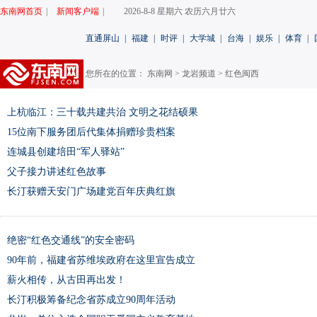
东南网首页
|
新闻客户端
|
2026-8-8 星期六 农历六月廿六
直通屏山
|
福建
|
时评
|
大学城
|
台海
|
娱乐
|
体育
|
您所在的位置： 东南网 >
龙岩频道
>
红色闽西
上杭临江：三十载共建共治 文明之花结硕果
15位南下服务团后代集体捐赠珍贵档案
连城县创建培田“军人驿站”
父子接力讲述红色故事
长汀获赠天安门广场建党百年庆典红旗
绝密“红色交通线”的安全密码
90年前，福建省苏维埃政府在这里宣告成立
薪火相传，从古田再出发！
长汀积极筹备纪念省苏成立90周年活动