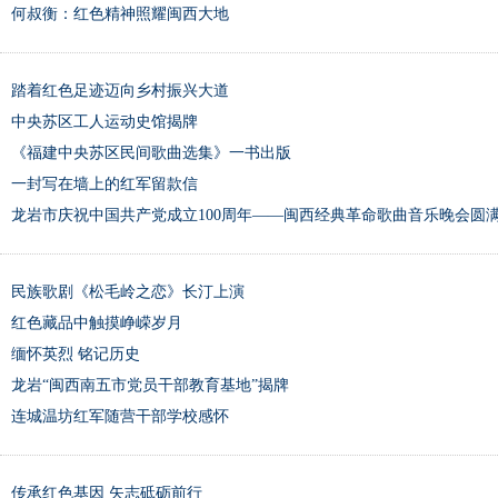
何叔衡：红色精神照耀闽西大地
踏着红色足迹迈向乡村振兴大道
中央苏区工人运动史馆揭牌
《福建中央苏区民间歌曲选集》一书出版
一封写在墙上的红军留款信
龙岩市庆祝中国共产党成立100周年——闽西经典革命歌曲音乐晚会圆
民族歌剧《松毛岭之恋》长汀上演
红色藏品中触摸峥嵘岁月
缅怀英烈 铭记历史
龙岩“闽西南五市党员干部教育基地”揭牌
连城温坊红军随营干部学校感怀
传承红色基因 矢志砥砺前行