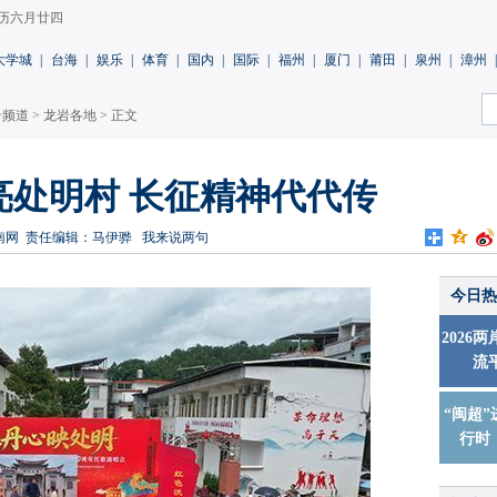
 农历六月廿四
大学城
|
台海
|
娱乐
|
体育
|
国内
|
国际
|
福州
|
厦门
|
莆田
|
泉州
|
漳州
|
岩频道
>
龙岩各地
> 正文
亮处明村 长征精神代代传
南网
责任编辑：马伊骅
我来说两句
今日热
2026
流
“闽超”
行时