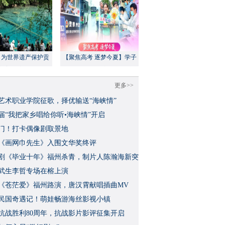
：为世界遗产保护贡
【聚焦高考 逐梦今夏】学子
方案”｜美丽中国行
执笔追梦，各方同心护航
更多>>
艺术职业学院征歌，择优输送“海峡情”
三届“我把家乡唱给你听•海峡情”开启
门！打卡偶像剧取景地
《画网巾先生》入围文华奖终评
视剧《毕业十年》福州杀青，制片人陈瀚海新突
武生李哲专场在榕上演
影《苍茫爱》福州路演，唐汉霄献唱插曲MV
民国奇遇记！萌娃畅游海丝影视小镇
念抗战胜利80周年，抗战影片影评征集开启