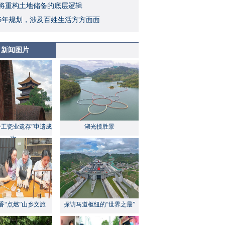
将重构土地储备的底层逻辑
5年规划，涉及百姓生活方方面面
新闻图片
手工瓷业遗存”申遗成
湖光揽胜景
功
香“点燃”山乡文旅
探访马道枢纽的“世界之最”