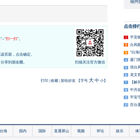
福州
点击排
平安
现
”--“
扫一扫
”。
台风
“白
览该页面，点击确定。
厦门
，分享到朋友圈。
扫描关注官方微信
强台
龙文
大
中
打印
|
收藏
|
发给好友
【字号
小
】
【解
中共
平安
百台
台海
国内
国际
直通屏山
视频
评论
娱乐
体