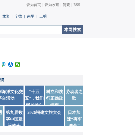
设为首页
|
设为收藏
|
简繁
|
RSS
龙岩
|
宁德
|
南平
|
三明
词
两岸海洋文化交
“十五
树立和践
劳动者之
平台活动
五”，我们
行正确政
歌
铆足劲头
绩观
踏实干
进
第九届数
2026福建文旅大会
日本加
字中国建
速“再军
设峰会
事化”