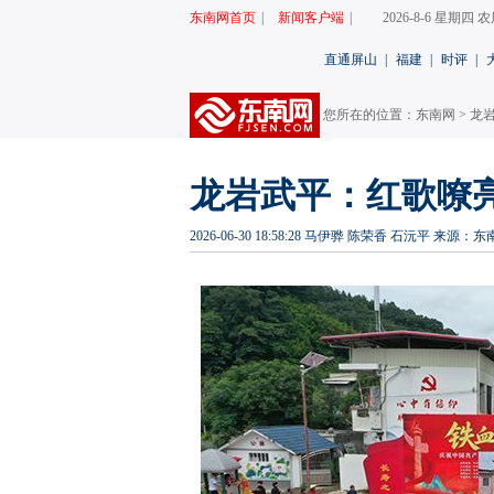
东南网首页
|
新闻客户端
|
2026-8-6 星期四
直通屏山
|
福建
|
时评
|
您所在的位置：
东南网
>
龙
龙岩武平：红歌嘹
2026-06-30 18:58:28
马伊骅 陈荣香 石沅平
来源：东