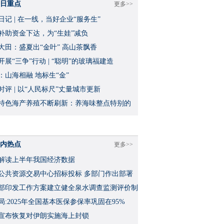
日重点
更多>>
日记 | 在一线，当好企业“服务生”
补助资金下达，为“生娃”减负
大田：盛夏出“金叶” 高山茶飘香
开展“三争”行动 | “聪明”的玻璃福建造
：山海相融 地标生“金”
时评 | 以“人民标尺”丈量城市更新
特色海产养殖不断刷新：养海味整点特别的
内热点
更多>>
解读上半年我国经济数据
公共资源交易中心招标投标 多部门作出部署
部印发工作方案建立健全泉水调查监测评价制
局:2025年全国基本医保参保率巩固在95%
宣布恢复对伊朗实施海上封锁