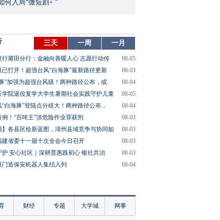
如何入局“微短剧+ ”
行
三天
一周
一月
银行莆田分行：金融向善暖人心 志愿行动传
08-05
眼已打开！超强台风“白海豚”最新路径更新
08-03
海豚”加强为超强台风级！两种路径公布，或
08-04
医学院退役复学大学生暑期社会实践守护儿童
08-05
风“白海豚”登陆点分歧大！两种路径公布，
08-04
首例！“百吨王”涉危险作业罪获刑
08-03
局】各县区绘新蓝图，漳州县域竞争与协同如
08-03
福建省委十一届十次全会今日召开
08-03
守护 安心社区｜深耕普惠践初心 银社共治
08-03
厦门造保安机器人集结入列
08-04
育
财经
专题
大学城
网事