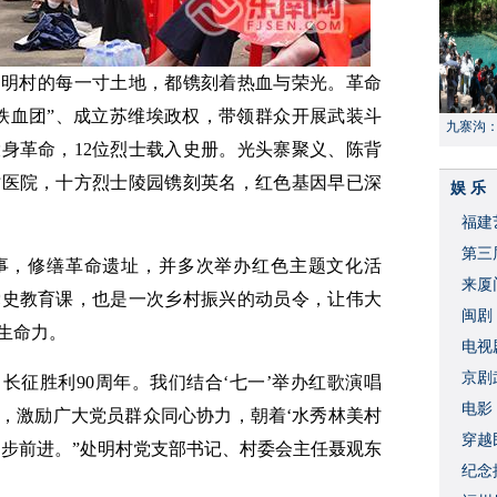
处明村的每一寸土地，都镌刻着热血与荣光。革命
铁血团”、成立苏维埃政权，带领群众开展武装斗
九寨沟
身革命，12位烈士载入史册。光头寨聚义、陈背
献“中国
时医院，十方烈士陵园镌刻英名，红色基因早已深
娱 乐
福建
​第
事，修缮革命遗址，并多次举办红色主题文化活
来厦
党史教育课，也是一次乡村振兴的动员令，让伟大
闽剧
生命力。
​电
破
京剧
、长征胜利90周年。我们结合‘七一’举办红歌演唱
​电
，激励广大党员群众同心协力，朝着‘水秀林美村
穿越
阔步前进。”处明村党支部书记、村委会主任聂观东
​纪