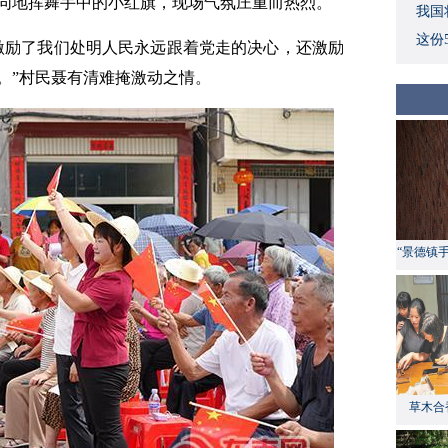
同地挥舞手中的小红旗，现场气氛庄重而热烈。
我国
这份
激励了我们处明人民永远跟着党走的决心，还激励
。”村民聂有清难掩激动之情。
“景德镇
草木合