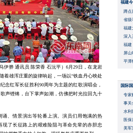
福建今
蹲点
省级
福建
深入
福建
屏山
平潭
马伊骅 通讯员 陈荣香 石沅平）
6月29日，在龙岩
随着雄浑庄重的旋律响起，一场以“铁血丹心映处
暨纪念红军长征胜利90周年为主题的红歌演唱会，
国际国
上歌声铿锵，台下掌声如潮，仿佛把时光拉回九十
专家
事关
水利
朗诵、情景演出等轮番上演。演员们用饱满的热
度
医保
再现了长征路上的艰难险阻与革命先辈的赤胆忠
美军