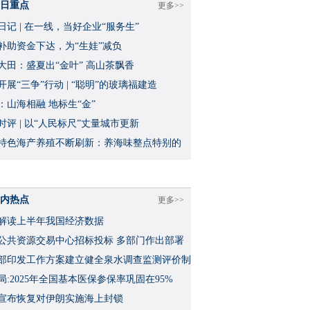
日重点
更多>>
日记 | 在一线，当好企业“服务生”
补助资金下达，为“生娃”减负
大田：盛夏出“金叶” 高山茶飘香
开展“三争”行动 | “聪明”的玻璃福建造
：山海相融 地标生“金”
时评 | 以“人民标尺”丈量城市更新
特色海产养殖不断刷新：养海味整点特别的
内热点
更多>>
解读上半年我国经济数据
公共资源交易中心招标投标 多部门作出部署
部印发工作方案建立健全泉水调查监测评价制
局:2025年全国基本医保参保率巩固在95%
宣布恢复对伊朗实施海上封锁