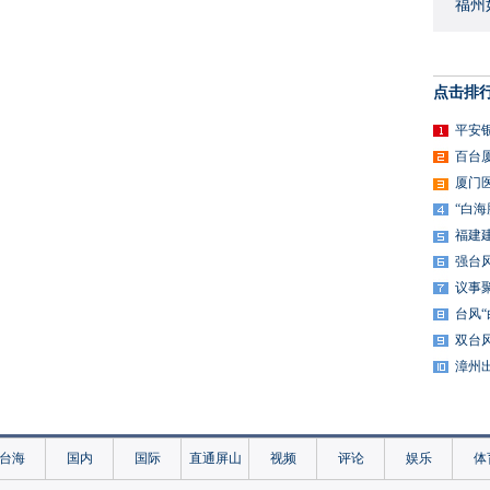
福州
点击排
平安
百台
厦门
“白
福建
强台
议事
台风
双台
漳州
台海
国内
国际
直通屏山
视频
评论
娱乐
体