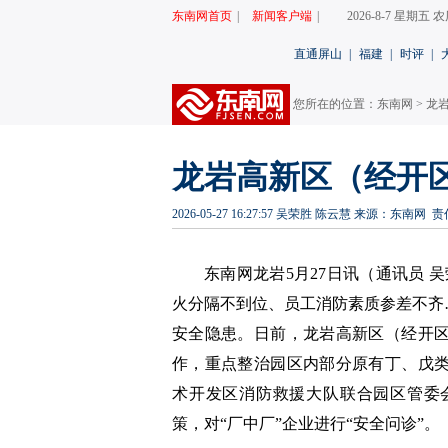
东南网首页
|
新闻客户端
|
2026-8-7 星期五
直通屏山
|
福建
|
时评
|
您所在的位置：
东南网
>
龙
龙岩高新区（经开
2026-05-27 16:27:57
吴荣胜 陈云慧
来源：东南网
责
东南网龙岩5月27日讯（通讯员 吴
火分隔不到位、员工消防素质参差不齐…
安全隐患。日前，龙岩高新区（经开区
作，重点整治园区内部分原有丁、戊类
术开发区消防救援大队
联合园区管委
策，对“厂中厂”企业进行“安全问诊”。