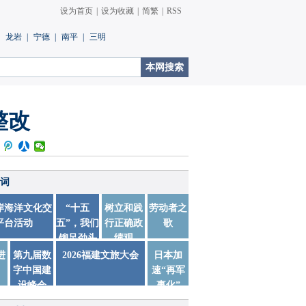
设为首页
|
设为收藏
|
简繁
|
RSS
龙岩
|
宁德
|
南平
|
三明
整改
词
两岸海洋文化交
“十五
树立和践
劳动者之
平台活动
五”，我们
行正确政
歌
铆足劲头
绩观
踏实干
进
第九届数
2026福建文旅大会
日本加
字中国建
速“再军
设峰会
事化”