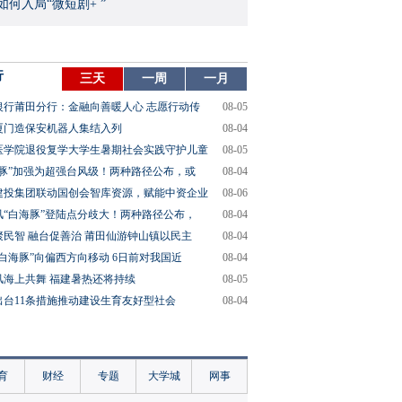
如何入局“微短剧+ ”
行
三天
一周
一月
银行莆田分行：金融向善暖人心 志愿行动传
08-05
厦门造保安机器人集结入列
08-04
医学院退役复学大学生暑期社会实践守护儿童
08-05
海豚”加强为超强台风级！两种路径公布，或
08-04
建投集团联动国创会智库资源，赋能中资企业
08-06
风“白海豚”登陆点分歧大！两种路径公布，
08-04
聚民智 融台促善治 莆田仙游钟山镇以民主
08-04
“白海豚”向偏西方向移动 6日前对我国近
08-04
风海上共舞 福建暑热还将持续
08-05
出台11条措施推动建设生育友好型社会
08-04
育
财经
专题
大学城
网事