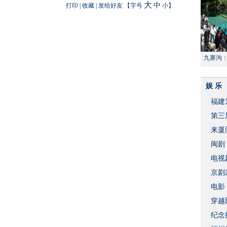
大
中
打印
|
收藏
|
发给好友
【字号
小
】
九寨沟
献“中国
娱 乐
福建
​第
来厦
闽剧
​电
破
京剧
​电
穿越
​纪