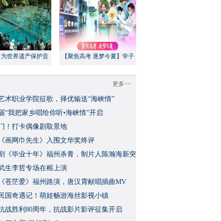
：为世界遗产保护贡
【聚焦高考 逐梦今夏】学子
方案”｜美丽中国行
执笔追梦，各方同心护航
更多>>
艺术职业学院征歌，择优输送“海峡情”
三届“我把家乡唱给你听•海峡情”开启
门！打卡偶像剧取景地
《画网巾先生》入围文华奖终评
视剧《毕业十年》福州杀青，制片人陈瀚海新突
武生李哲专场在榕上演
影《苍茫爱》福州路演，唐汉霄献唱插曲MV
民国奇遇记！萌娃畅游海丝影视小镇
念抗战胜利80周年，抗战影片影评征集开启