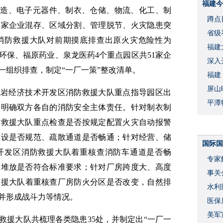
福建今
制造、电子元器件、制衣、仓储、物流、化工、制
蹲点
多家企业混存、区域分割、管理脱节、火灾隐患突
省级
消防救援大队对前期摸底排查出原火灾危险性为
福建
环保、福原药业、泉龙医药4个重点园区共51家企
深入
一组织排查，制定“一厂一策”整改清单。
福建
屏山
龙岩经济技术开发区消防救援大队
重点指导园区出
平潭
，明确双方各自的消防安全主体责任。针对制衣制
防救援大队
重点检查是否按规定配置火灾自动报警
敷设是否规范、疏散通道是否畅通；针对经营、储
国际国
开发区消防救援大队
着重核查消防车通道是否畅
专家
物堆放是否符合标准要求；针对厂房跨度大、高度
事关
救援大队
着重核查厂房防火分区是否改变，自然排
水利
并形成战斗力等情况。
度
医保
美军
救援大队
共
梳理各类隐患35处，并制定出“一厂一