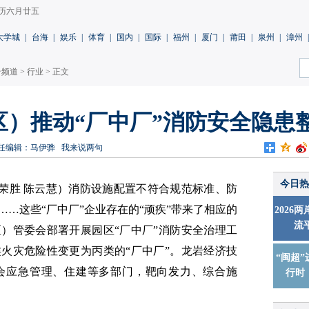
 农历六月廿五
大学城
|
台海
|
娱乐
|
体育
|
国内
|
国际
|
福州
|
厦门
|
莆田
|
泉州
|
漳州
|
岩频道
>
行业
> 正文
区）推动“厂中厂”消防安全隐患
任编辑：马伊骅
我来说两句
今日热
荣胜 陈云慧）
消防设施配置不符合规范标准、防
…这些“厂中厂”企业存在的“顽疾”带来了相应的
2026
流
）管委会部署开展园区“厂中厂”消防安全治理工
火灾危险性变更为丙类的“厂中厂”。
龙岩经济技
“闽超”
会应急管理、住建等多部门，靶向发力、综合施
行时