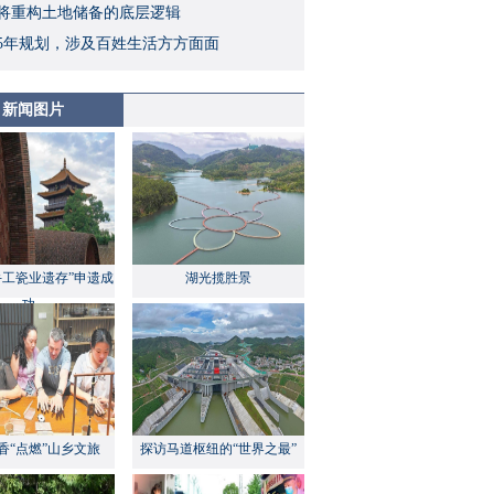
将重构土地储备的底层逻辑
5年规划，涉及百姓生活方方面面
新闻图片
手工瓷业遗存”申遗成
湖光揽胜景
功
香“点燃”山乡文旅
探访马道枢纽的“世界之最”