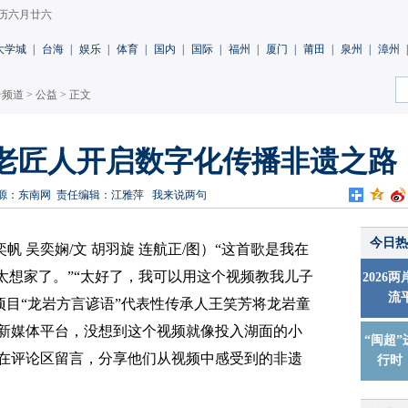
 农历六月廿六
大学城
|
台海
|
娱乐
|
体育
|
国内
|
国际
|
福州
|
厦门
|
莆田
|
泉州
|
漳州
|
岩频道
>
公益
> 正文
艺 老匠人开启数字化传播非遗之路
源：东南网
责任编辑：江雅萍
我来说两句
今日热
奕帆 吴奕娴/文 胡羽旋 连航正/图）“这首歌是我在
太想家了。”“太好了，我可以用这个视频教我儿子
2026
流
项目“龙岩方言谚语”代表性传承人王笑芳将龙岩童
新媒体平台，没想到这个视频就像投入湖面的小
“闽超”
在评论区留言，分享他们从视频中感受到的非遗
行时