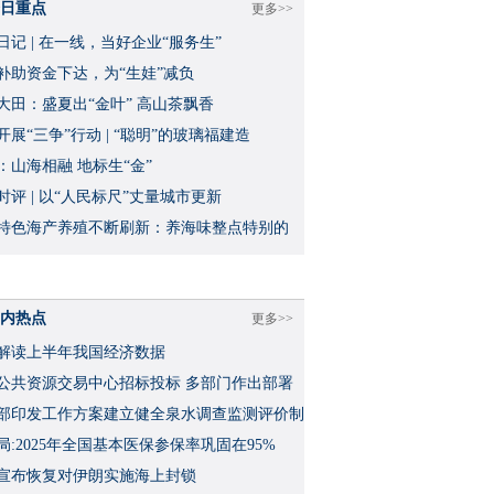
日重点
更多>>
日记 | 在一线，当好企业“服务生”
补助资金下达，为“生娃”减负
大田：盛夏出“金叶” 高山茶飘香
开展“三争”行动 | “聪明”的玻璃福建造
：山海相融 地标生“金”
时评 | 以“人民标尺”丈量城市更新
特色海产养殖不断刷新：养海味整点特别的
内热点
更多>>
解读上半年我国经济数据
公共资源交易中心招标投标 多部门作出部署
部印发工作方案建立健全泉水调查监测评价制
局:2025年全国基本医保参保率巩固在95%
宣布恢复对伊朗实施海上封锁