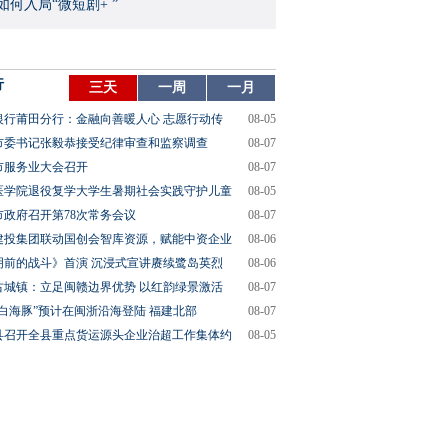
如何入局“微短剧+ ”
行
三天
一周
一月
银行莆田分行：金融向善暖人心 志愿行动传
08-05
市委书记张毅恭接受纪律审查和监察调查
08-07
市服务业大会召开
08-07
医学院退役复学大学生暑期社会实践守护儿童
08-05
市政府召开第78次常务会议
08-07
建投集团联动国创会智库资源，赋能中资企业
08-06
明前的战斗》首演 沉浸式宣讲赓续鹭岛英烈
08-06
古城镇：立足闽赣边界优势 以红韵绿景激活
08-07
“白海豚”预计在闽浙沿海登陆 福建北部
08-07
县召开全县重点货运源头企业治超工作集体约
08-05