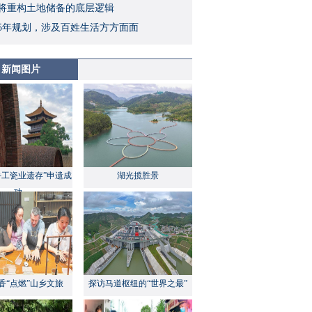
将重构土地储备的底层逻辑
5年规划，涉及百姓生活方方面面
新闻图片
手工瓷业遗存”申遗成
湖光揽胜景
功
香“点燃”山乡文旅
探访马道枢纽的“世界之最”