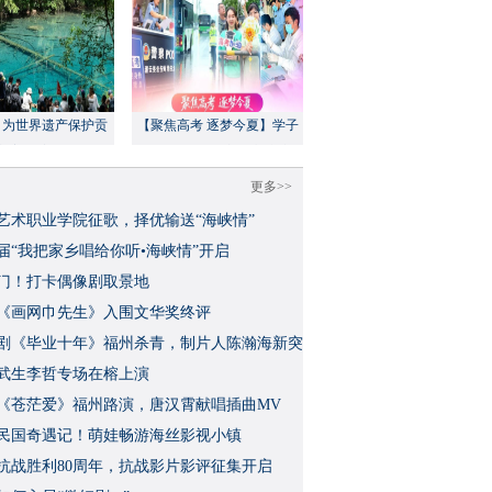
：为世界遗产保护贡
【聚焦高考 逐梦今夏】学子
方案”｜美丽中国行
执笔追梦，各方同心护航
更多>>
艺术职业学院征歌，择优输送“海峡情”
三届“我把家乡唱给你听•海峡情”开启
门！打卡偶像剧取景地
《画网巾先生》入围文华奖终评
视剧《毕业十年》福州杀青，制片人陈瀚海新突
武生李哲专场在榕上演
影《苍茫爱》福州路演，唐汉霄献唱插曲MV
民国奇遇记！萌娃畅游海丝影视小镇
念抗战胜利80周年，抗战影片影评征集开启