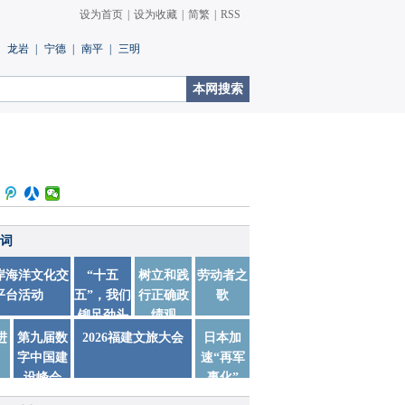
设为首页
|
设为收藏
|
简繁
|
RSS
龙岩
|
宁德
|
南平
|
三明
词
两岸海洋文化交
“十五
树立和践
劳动者之
平台活动
五”，我们
行正确政
歌
铆足劲头
绩观
踏实干
进
第九届数
2026福建文旅大会
日本加
字中国建
速“再军
设峰会
事化”