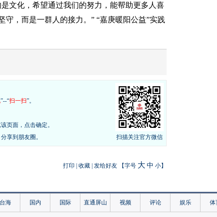
的是文化，希望通过我们的努力，能帮助更多人喜
坚守，而是一群人的接力。”
“嘉庚暖阳公益”实践
现
”--“
扫一扫
”。
览该页面，点击确定。
，分享到朋友圈。
扫描关注官方微信
大
中
打印
|
收藏
|
发给好友
【字号
小
】
台海
国内
国际
直通屏山
视频
评论
娱乐
体