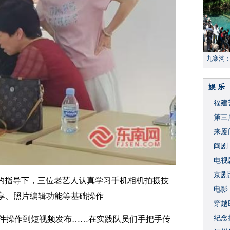
九寨沟
献“中国
娱 乐
福建
​第
来厦
闽剧
​电
破
京剧
帆的指导下，三位老艺人认真学习手机相机拍摄技
​电
享、照片编辑功能等基础操作
穿越
​纪
件操作到短视频发布……在实践队员们手把手传