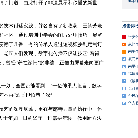
福州
清了门道，由此打开了非遗展示和传播的新世
的技术付诸实践，并各自有了新收获：王笑芳老
点击排
和社区，通过培训中学会的图片处理技巧，展览
平安
度翻了几番；有的传承人通过短视频接到定制订
泉州
南平
…老匠人们发现，数字化传播不仅让技艺“看得
厦门
，曾经“养在深闺”的非遗，正借由屏幕走向更广
南平
福建
《黎
机一划，全国都能看到。”一位传承人坦言，数字
长汀
艺不再“酒香也怕巷子深”。
台风
华安
技艺的深厚底蕴，更在与慈善力量的协作中，体
匠人十年如一日的坚守，也需要年轻一代用新方法