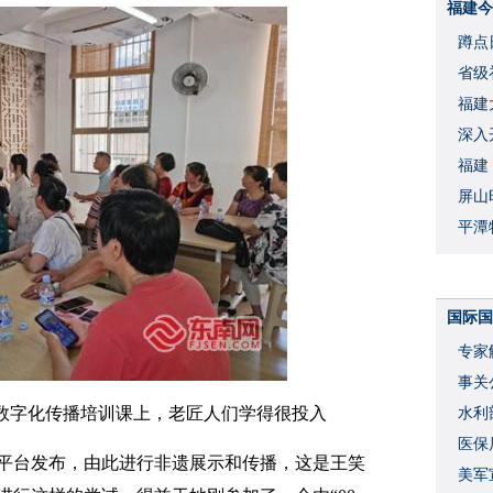
福建今
蹲点
省级
福建
深入
福建
屏山
平潭
国际国
专家
事关
的数字化传播培训课上，老匠人们学得很投入
水利
度
医保
平台发布，由此进行非遗展示和传播，这是王笑
美军