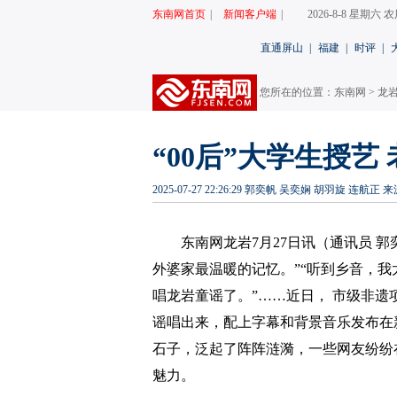
东南网首页
|
新闻客户端
|
2026-8-8 星期六
直通屏山
|
福建
|
时评
|
您所在的位置：
东南网
>
龙
“00后”大学生授
2025-07-27 22:26:29
郭奕帆 吴奕娴 胡羽旋 连航正
来
东南网龙岩7月27日讯（通讯员 郭
外婆家最温暖的记忆。”“听到乡音，我
唱龙岩童谣了。”……近日， 市级非遗
谣唱出来，配上字幕和背景音乐发布在
石子，泛起了阵阵涟漪，一些网友纷纷
魅力。