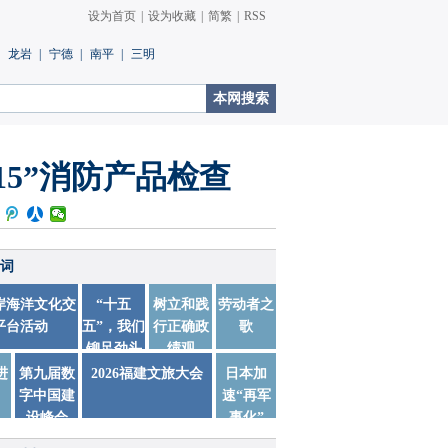
设为首页
|
设为收藏
|
简繁
|
RSS
龙岩
|
宁德
|
南平
|
三明
5”消防产品检查
词
两岸海洋文化交
“十五
树立和践
劳动者之
平台活动
五”，我们
行正确政
歌
铆足劲头
绩观
踏实干
进
第九届数
2026福建文旅大会
日本加
字中国建
速“再军
设峰会
事化”