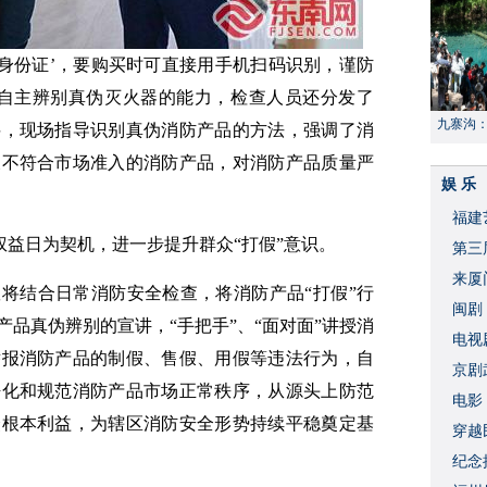
‘身份证’，要购买时可直接用手机扫码识别，谨防
众自主辨别真伪灭火器的能力，检查人员还分发了
九寨沟
料，现场指导识别真伪消防产品的方法，强调了消
献“中国
及不符合市场准入的消防产品，对消防产品质量严
娱 乐
福建
者权益日为契机，进一步提升群众“打假”意识。
​第
来厦
将结合日常消防安全检查，将消防产品“打假”行
闽剧
品真伪辨别的宣讲，“手把手”、“面对面”讲授消
​电
举报消防产品的制假、售假、用假等违法行为，自
破
京剧
净化和规范消防产品市场正常秩序，从源头上防范
​电
众根本利益，为辖区消防安全形势持续平稳奠定基
穿越
​纪