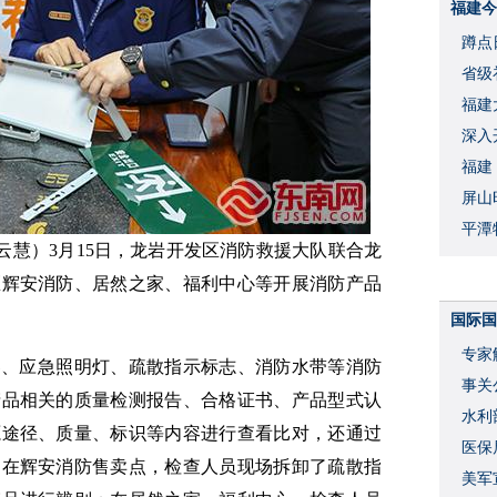
福建今
蹲点
省级
福建
深入
福建
屏山
平潭
陈云慧）3月15日，龙岩开发区消防救援大队联合龙
区辉安消防、居然之家、福利中心等开展消防产品
国际国
专家
器、应急照明灯、疏散指示标志、消防水带等消防
事关
产品相关的质量检测报告、合格证书、产品型式认
水利
源途径、质量、标识等内容进行查看比对，还通过
度
医保
。在辉安消防售卖点，检查人员现场拆卸了疏散指
美军