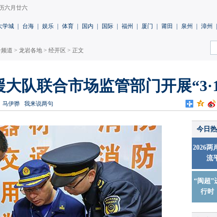
 农历六月廿六
大学城
|
台海
|
娱乐
|
体育
|
国内
|
国际
|
福州
|
厦门
|
莆田
|
泉州
|
漳州
|
岩频道
>
龙岩各地
>
经开区
> 正文
大队联合市场监管部门开展“3·1
：马伊骅
我来说两句
今日热
2026
流
“闽超”
行时