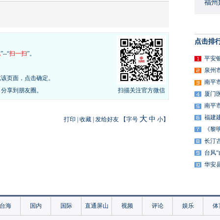
福州
点击排
现
”--“
扫一扫
”。
平安
泉州
览该页面，点击确定。
南平
，分享到朋友圈。
扫描关注官方微信
厦门
南平
福建
大
中
打印
|
收藏
|
发给好友
【字号
小
】
《黎
长汀
台风
华安
台海
国内
国际
直通屏山
视频
评论
娱乐
体