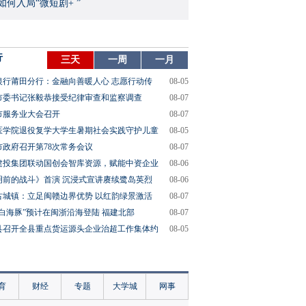
如何入局“微短剧+ ”
行
三天
一周
一月
银行莆田分行：金融向善暖人心 志愿行动传
08-05
市委书记张毅恭接受纪律审查和监察调查
08-07
市服务业大会召开
08-07
医学院退役复学大学生暑期社会实践守护儿童
08-05
市政府召开第78次常务会议
08-07
建投集团联动国创会智库资源，赋能中资企业
08-06
明前的战斗》首演 沉浸式宣讲赓续鹭岛英烈
08-06
古城镇：立足闽赣边界优势 以红韵绿景激活
08-07
“白海豚”预计在闽浙沿海登陆 福建北部
08-07
县召开全县重点货运源头企业治超工作集体约
08-05
育
财经
专题
大学城
网事