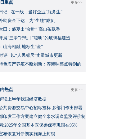
日重点
更多>>
日记 | 在一线，当好企业“服务生”
补助资金下达，为“生娃”减负
大田：盛夏出“金叶” 高山茶飘香
开展“三争”行动 | “聪明”的玻璃福建造
：山海相融 地标生“金”
时评 | 以“人民标尺”丈量城市更新
特色海产养殖不断刷新：养海味整点特别的
内热点
更多>>
解读上半年我国经济数据
公共资源交易中心招标投标 多部门作出部署
部印发工作方案建立健全泉水调查监测评价制
局:2025年全国基本医保参保率巩固在95%
宣布恢复对伊朗实施海上封锁