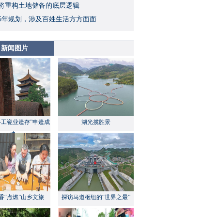
将重构土地储备的底层逻辑
5年规划，涉及百姓生活方方面面
新闻图片
手工瓷业遗存”申遗成
湖光揽胜景
功
香“点燃”山乡文旅
探访马道枢纽的“世界之最”