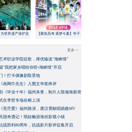
：为世界遗产保护贡
【聚焦高考 逐梦今夏】学子
方案”｜美丽中国行
执笔追梦，各方同心护航
更多>>
艺术职业学院征歌，择优输送“海峡情”
三届“我把家乡唱给你听•海峡情”开启
门！打卡偶像剧取景地
《画网巾先生》入围文华奖终评
视剧《毕业十年》福州杀青，制片人陈瀚海新突
武生李哲专场在榕上演
影《苍茫爱》福州路演，唐汉霄献唱插曲MV
民国奇遇记！萌娃畅游海丝影视小镇
念抗战胜利80周年，抗战影片影评征集开启