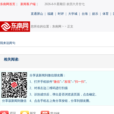
东南网首页
|
新闻客户端
|
2026-8-9 星期日 农历六月廿七
直通屏山
|
福建
|
时评
|
大学城
|
台海
|
娱乐
|
体育
|
您所在的位置：
东南网
>
> 正文
我来说两句
相关阅读:
分享该新闻到微信朋友圈：
1、打开手机软件“
微信
”--“
发现
”--“
扫一扫
”。
2、对准左边二维码进行扫描
3、识别成功后，弹出是否浏览该页面，点击确定。
分享该新闻到微信
4、点击手机右上角分享按钮，分享到朋友圈。