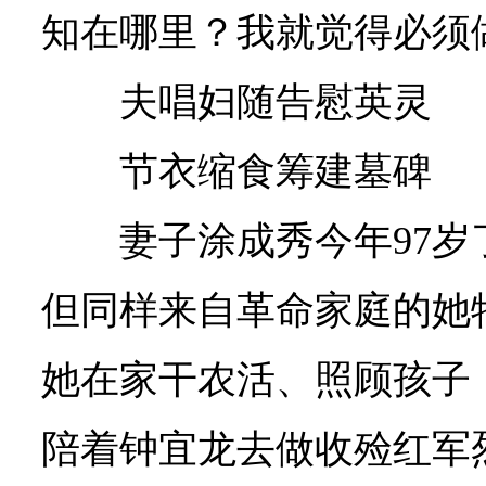
知在哪里？我就觉得必须
夫唱妇随告慰英灵
节衣缩食筹建墓碑
妻子涂成秀今年97
但同样来自革命家庭的她
她在家干农活、照顾孩子
陪着钟宜龙去做收殓红军