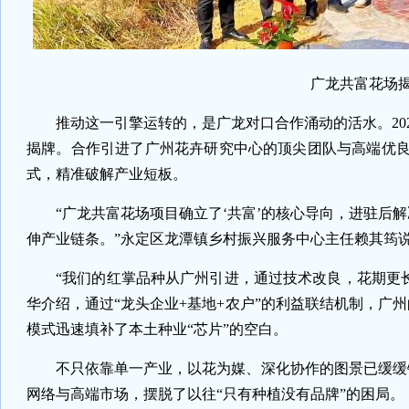
广龙共富花场揭
推动这一引擎运转的，是广龙对口合作涌动的活水。202
揭牌。合作引进了广州花卉研究中心的顶尖团队与高端优良
式，精准破解产业短板。
“广龙共富花场项目确立了‘共富’的核心导向，进驻后
伸产业链条。”永定区龙潭镇乡村振兴服务中心主任赖其筠
“我们的红掌品种从广州引进，通过技术改良，花期更长
华介绍，通过“龙头企业+基地+农户”的利益联结机制，广
模式迅速填补了本土种业“芯片”的空白。
不只依靠单一产业，以花为媒、深化协作的图景已缓缓
网络与高端市场，摆脱了以往“只有种植没有品牌”的困局。