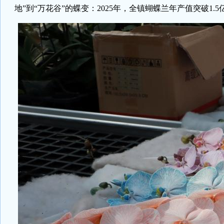
地”到“万花谷”的蝶变：2025年，全镇蝴蝶兰年产值突破1.