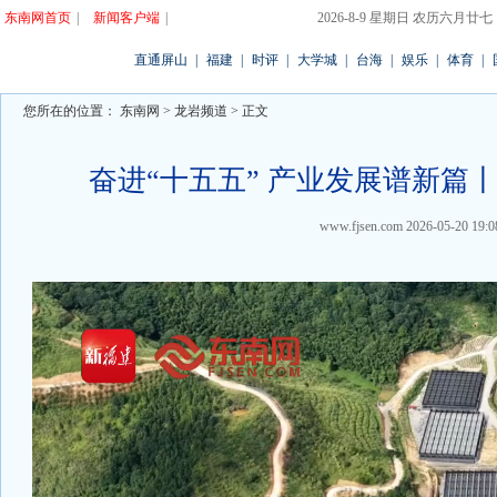
东南网首页
|
新闻客户端
|
2026-8-9 星期日 农历六月廿七
直通屏山
|
福建
|
时评
|
大学城
|
台海
|
娱乐
|
体育
|
您所在的位置：
东南网
>
龙岩频道
> 正文
奋进“十五五” 产业发展谱新篇丨
www.fjsen.com
2026-05-20 19:0