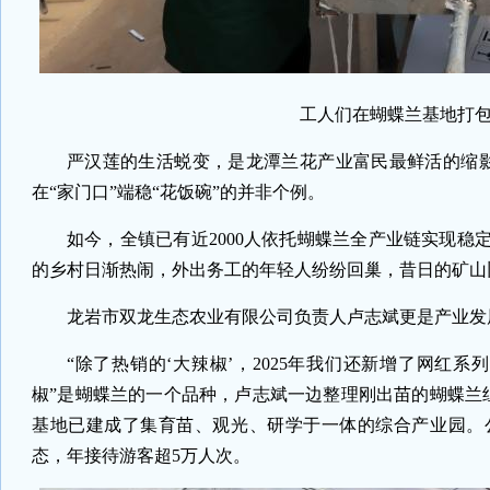
工人们在蝴蝶兰基地打包
严汉莲的生活蜕变，是龙潭兰花产业富民最鲜活的缩影
在“家门口”端稳“花饭碗”的并非个例。
如今，全镇已有近2000人依托蝴蝶兰全产业链实现稳
的乡村日渐热闹，外出务工的年轻人纷纷回巢，昔日的矿山
龙岩市双龙生态农业有限公司负责人卢志斌更是产业发
“除了热销的‘大辣椒’，2025年我们还新增了网红
椒”是蝴蝶兰的一个品种，卢志斌一边整理刚出苗的蝴蝶兰
基地已建成了集育苗、观光、研学于一体的综合产业园。公
态，年接待游客超5万人次。