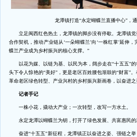
龙潭镇打造“永定蝴蝶兰直播中心”，
立足闽西红色热土，龙潭镇的脚步没有停歇。龙潭镇党委
合作契机，推动产业链从‘一朵蝴蝶兰’向‘一株红掌’延伸
蝶兰产业成为乡村振兴的核心支撑。”
以花为媒、以链为基、以民为本，阔步走在“十五五”
头下令人惊艳的“美好”，更是老区百姓腰包渐鼓的“财富”
革命老区绿色转型、产业兴村的乡村振兴新画卷，以奋进之
记者手记
一株小花，撬动大产业；一次转型，改写一方水土。
永定龙潭以蝴蝶兰为钥，打开了绿色发展、共富惠民的
奋进“十五五”新征程，龙潭镇正以奋进之姿、强链之