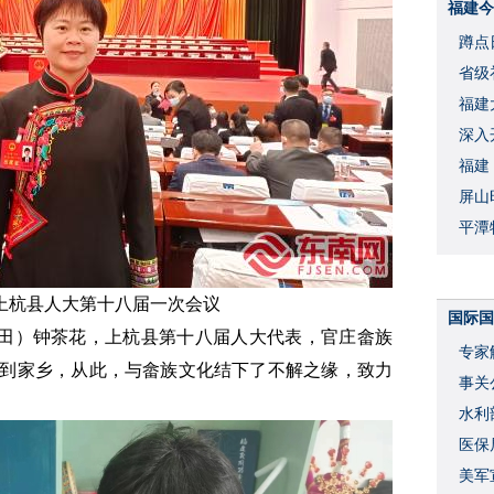
福建今
蹲点
省级
福建
深入
福建
屏山
平潭
上杭县人大第十八届一次会议
国际国
蓝田）
钟茶花，上杭县第十八届人大代表，官庄畲族
专家
然回到家乡，从此，与畲族文化结下了不解之缘，致力
事关
水利
度
医保
美军