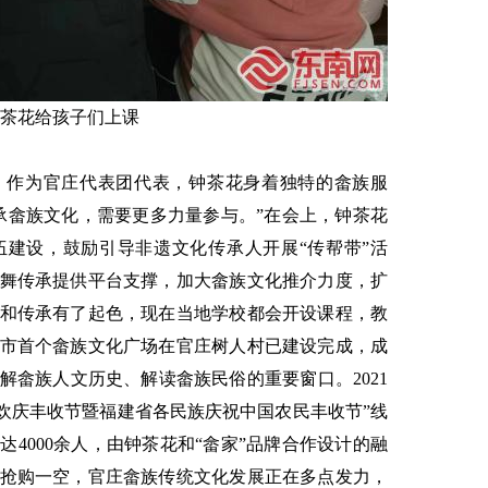
茶花给孩子们上课
，作为官庄代表团代表，钟茶花身着独特的畲族服
承畲族文化，需要更多力量参与。”在会上，钟茶花
建设，鼓励引导非遗文化传承人开展“传帮带”活
舞传承提供平台支撑，加大畲族文化推介力度，扩
和传承有了起色，现在当地学校都会开设课程，教
市首个畲族文化广场在官庄树人村已建设完成，成
解畲族人文历史、解读畲族民俗的重要窗口。2021
族欢庆丰收节暨福建省各民族庆祝中国农民丰收节”线
4000余人，由钟茶花和“畲家”品牌合作设计的融
抢购一空，官庄畲族传统文化发展正在多点发力，