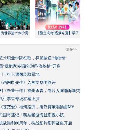
：为世界遗产保护贡
【聚焦高考 逐梦今夏】学子
方案”｜美丽中国行
执笔追梦，各方同心护航
更多>>
艺术职业学院征歌，择优输送“海峡情”
三届“我把家乡唱给你听•海峡情”开启
门！打卡偶像剧取景地
《画网巾先生》入围文华奖终评
视剧《毕业十年》福州杀青，制片人陈瀚海新突
武生李哲专场在榕上演
影《苍茫爱》福州路演，唐汉霄献唱插曲MV
民国奇遇记！萌娃畅游海丝影视小镇
念抗战胜利80周年，抗战影片影评征集开启