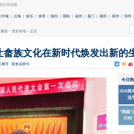
 农历六月廿四
大学城
|
台海
|
娱乐
|
体育
|
国内
|
国际
|
福州
|
厦门
|
莆田
|
泉州
|
漳州
|
岩频道
>
龙岩各地
> 正文
让畲族文化在新时代焕发出新的
江雅萍
我来说两句
今日热
2026
流
“闽超”
行时