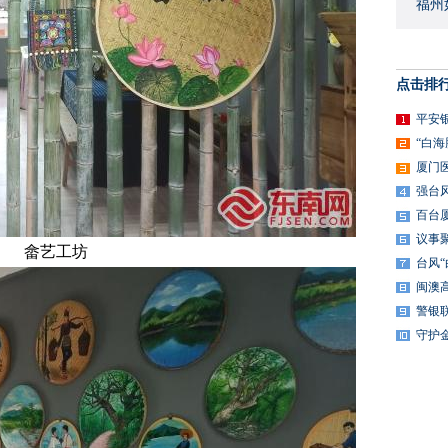
福州
点击排
平安
“白
厦门
强台
百台
议事
畲艺工坊
台风
闽澳
警银
守护