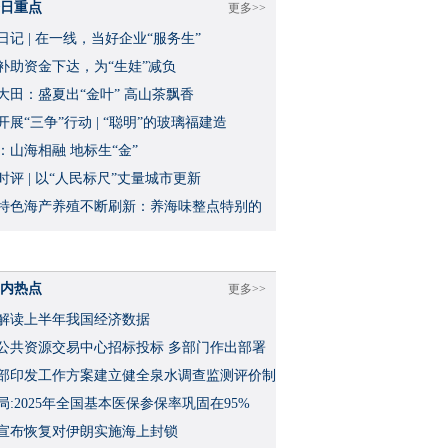
日重点
更多>>
日记 | 在一线，当好企业“服务生”
补助资金下达，为“生娃”减负
大田：盛夏出“金叶” 高山茶飘香
开展“三争”行动 | “聪明”的玻璃福建造
：山海相融 地标生“金”
时评 | 以“人民标尺”丈量城市更新
特色海产养殖不断刷新：养海味整点特别的
内热点
更多>>
解读上半年我国经济数据
公共资源交易中心招标投标 多部门作出部署
部印发工作方案建立健全泉水调查监测评价制
局:2025年全国基本医保参保率巩固在95%
宣布恢复对伊朗实施海上封锁