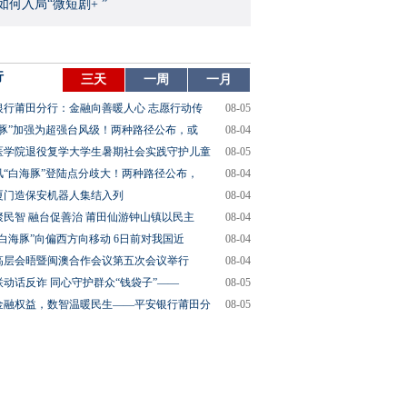
如何入局“微短剧+ ”
行
三天
一周
一月
银行莆田分行：金融向善暖人心 志愿行动传
08-05
海豚”加强为超强台风级！两种路径公布，或
08-04
医学院退役复学大学生暑期社会实践守护儿童
08-05
风“白海豚”登陆点分歧大！两种路径公布，
08-04
厦门造保安机器人集结入列
08-04
聚民智 融台促善治 莆田仙游钟山镇以民主
08-04
“白海豚”向偏西方向移动 6日前对我国近
08-04
高层会晤暨闽澳合作会议第五次会议举行
08-04
联动话反诈 同心守护群众“钱袋子”——
08-05
金融权益，数智温暖民生——平安银行莆田分
08-05