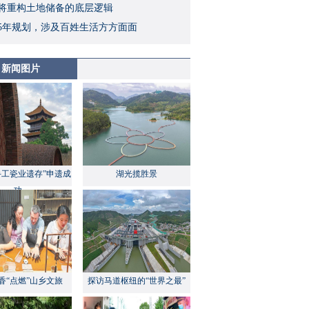
将重构土地储备的底层逻辑
5年规划，涉及百姓生活方方面面
新闻图片
手工瓷业遗存”申遗成
湖光揽胜景
功
香“点燃”山乡文旅
探访马道枢纽的“世界之最”