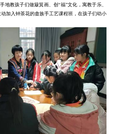
手地教孩子们做簸箕画、创“福”文化，寓教于乐、
子主动加入钟茶花的畲族手工艺课程班，在孩子们幼小