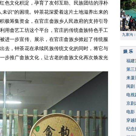
红色文化积淀，孕育了友邻互助、民族团结的淳朴
人未识”的困境。钟茶花深爱着这片土地滋养出来的
走，积极筹集资金，在官庄畲族乡人民政府的支持引导
利用畲艺工坊这个平台，官庄的传统畲族特色手工
九寨沟
被进一步宣传、展示，在官庄畲族乡掀起了传统服
献“中国
出去，钟茶花在承续民族传统文化的同时，将它与
娱 乐
一步推广畲族文化，让古老的畲族文化再次焕发光
福建
​第
来厦
闽剧
​电
破
京剧
​电
穿越
​纪