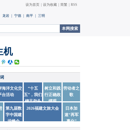
设为首页
|
设为收藏
|
简繁
|
RSS
龙岩
|
宁德
|
南平
|
三明
生机
词
两岸海洋文化交
“十五
树立和践
劳动者之
平台活动
五”，我们
行正确政
歌
铆足劲头
绩观
踏实干
进
第九届数
2026福建文旅大会
日本加
字中国建
速“再军
设峰会
事化”