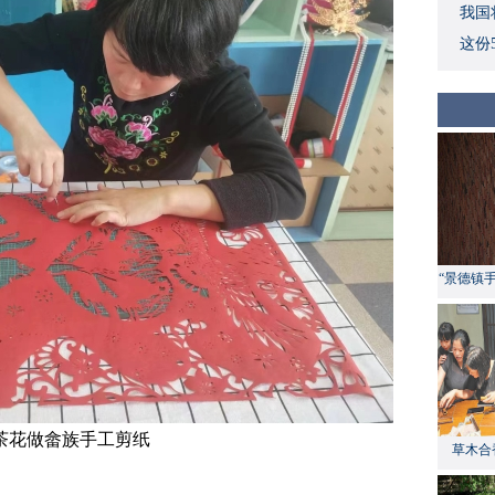
我国
这份
“景德镇
茶花做畲族手工剪纸
草木合